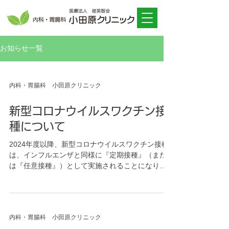
お知らせ一覧
内科・胃腸科 小田原クリニック
新型コロナウイルスワクチン接
種について
2024年度以降、新型コロナウイルスワクチン接種
は、インフルエンザと同様に『定期接種』（また
は『任意接種』）として実施されることになりま
した。 接種日時点で仙台市に住民票があり、下記
の『定期接種』の【対象者】に該当する方は当院
で接種が可能です（『任意接種』に関しては、住
民票...
内科・胃腸科 小田原クリニック