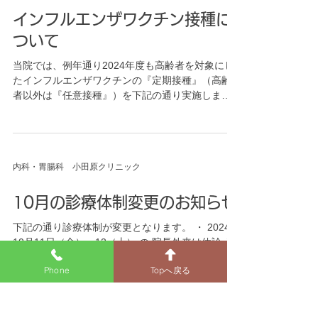
インフルエンザワクチン接種に
ついて
当院では、例年通り2024年度も高齢者を対象にし
たインフルエンザワクチンの『定期接種』（高齢
者以外は『任意接種』）を下記の通り実施しま
す。 接種日時点で仙台市に住民票があり、下記の
『定期接種』の【対象者】に該当する方は当院で
接種が可能です。...
内科・胃腸科 小田原クリニック
10月の診療体制変更のお知らせ
下記の通り診療体制が変更となります。 ・ 2024年
10月11日（金）、12（土） の 院長外来は休診 と
なり、副院長1人による一診体制となります。 ・
Phone
Topへ戻る
2024年10月15日（火）午後 の 副院長外来は休診
となり、院長1人による一診体制となります。...