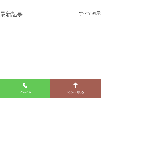
すべて表示
最新記事
Phone
Topへ戻る
お盆期間の休診日のお知
施設基準につい
らせ
医療DX推進の体
当院では、 ・マ
下記の期間を休診とさせて頂
利用促進やオンラ